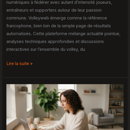
numériques à fédérer avec autant d’intensité joueurs,
entraîneurs et supporters autour de leur passion
commune. Volleyweb émerge comme la référence
francophone, bien loin de la simple page de résultats
automatisés. Cette plateforme mélange actualité pointue,
analyses techniques approfondies et discussions
interactives sur l’ensemble du volley, du
Lire la suite »
Gagner
de
l’argent
en
ligne
: