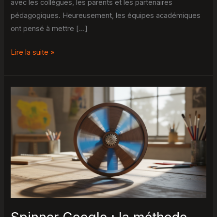
avec les collègues, les parents et les partenaires
pédagogiques. Heureusement, les équipes académiques
ont pensé à mettre […]
Lire la suite »
Spinner
Google
:
la
méthode
ultra-
rapide
pour
vos
tirages