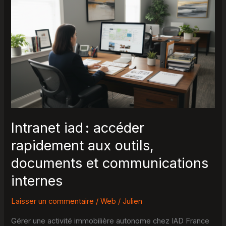
iad :
accéder
rapidement
aux
outils,
documents
et
communications
internes
Intranet iad : accéder
rapidement aux outils,
documents et communications
internes
Laisser un commentaire
/
Web
/
Julien
Gérer une activité immobilière autonome chez IAD France