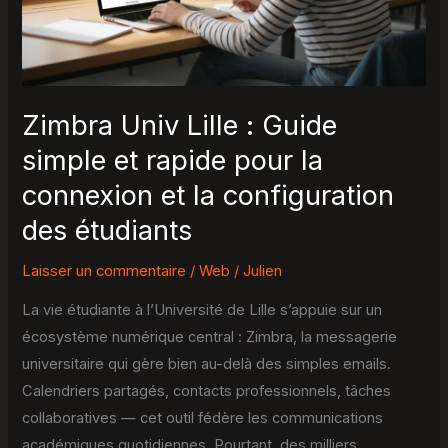
simple
et
rapide
pour
la
Zimbra Univ Lille : Guide
connexion
simple et rapide pour la
et
connexion et la configuration
la
configuration
des étudiants
des
Laisser un commentaire
/
Web
/
Julien
étudiants
La vie étudiante à l’Université de Lille s’appuie sur un
écosystème numérique central : Zimbra, la messagerie
universitaire qui gère bien au-delà des simples emails.
Calendriers partagés, contacts professionnels, tâches
collaboratives — cet outil fédère les communications
académiques quotidiennes. Pourtant, des milliers