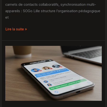
carnets de contacts collaboratifs, synchronisation multi-
appareils : SOGo Lille structure l’organisation pédagogique
et
Lire la suite »
Tout
sur
wawacity
telegram
et
les
mises
à
jour
de