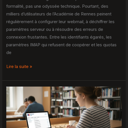
formalité, pas une odyssée technique. Pourtant, des
milliers d’utilisateurs de l’Académie de Rennes peinent
régulièrement à configurer leur webmail, à déchiffrer les
paramètres serveur ou à résoudre des erreurs de
connexion frustantes. Entre les identifiants égarés, les
paramètres IMAP qui refusent de coopérer et les quotas
de
Lire la suite »
Zimbra
Univ
Lille
:
Guide