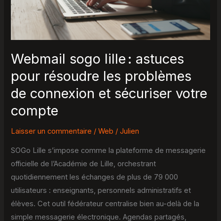
les
problèmes
de
connexion
Webmail sogo lille : astuces
et
pour résoudre les problèmes
sécuriser
de connexion et sécuriser votre
votre
compte
compte
Laisser un commentaire
/
Web
/
Julien
SOGo Lille s’impose comme la plateforme de messagerie
officielle de l’Académie de Lille, orchestrant
quotidiennement les échanges de plus de 79 000
utilisateurs : enseignants, personnels administratifs et
élèves. Cet outil fédérateur centralise bien au-delà de la
simple messagerie électronique. Agendas partagés,