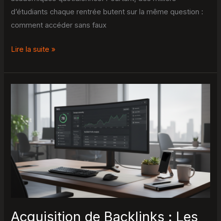
d’étudiants chaque rentrée butent sur la même question :
comment accéder sans faux
Lire la suite »
Acquisition
de
Backlinks
:
Les
4
Commandements
Essentiels
pour
un
Acquisition de Backlinks : Les