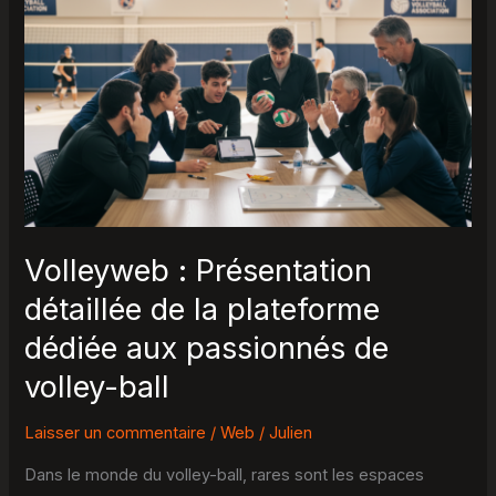
:
Présentation
détaillée
de
la
plateforme
dédiée
aux
passionnés
Volleyweb : Présentation
de
détaillée de la plateforme
volley-
dédiée aux passionnés de
ball
volley-ball
Laisser un commentaire
/
Web
/
Julien
Dans le monde du volley-ball, rares sont les espaces