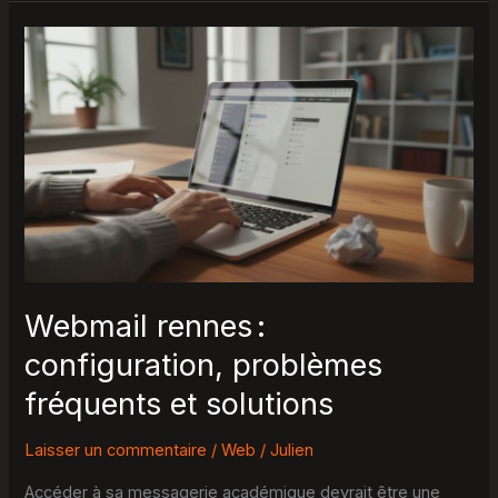
Webmail
rennes :
configuration,
problèmes
fréquents
et
solutions
Webmail rennes :
configuration, problèmes
fréquents et solutions
Laisser un commentaire
/
Web
/
Julien
Accéder à sa messagerie académique devrait être une