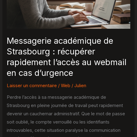
récupérer
rapidement
l’accès
au
webmail
Messagerie académique de
en
Strasbourg : récupérer
cas
rapidement l’accès au webmail
d’urgence
en cas d’urgence
Laisser un commentaire
/
Web
/
Julien
Perdre l’accès à sa messagerie académique de
Strasbourg en pleine journée de travail peut rapidement
devenir un cauchemar administratif. Que le mot de passe
soit oublié, le compte verrouillé ou les identifiants
introuvables, cette situation paralyse la communication